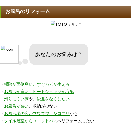
お風呂のリフォーム
あなたのお悩みは？
・
掃除が面倒臭い、すぐカビが生える
・
お風呂が寒い、ヒートショックが心配
・
滑りにくい床
や、
段差をなくしたい
・
お風呂が狭い
、収納が少ない
・
お風呂場の床がフワフワ、シロアリ
かも
・
タイル浴室からユニットバス
へリフォームしたい