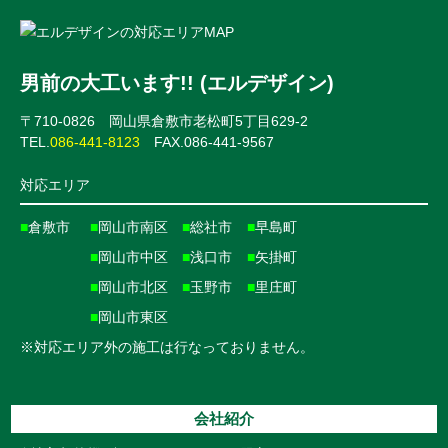
男前の大工います!! (エルデザイン)
〒710-0826 岡山県倉敷市老松町5丁目629-2
TEL.
086-441-8123
FAX.086-441-9567
対応エリア
■
倉敷市
■
岡山市南区
■
総社市
■
早島町
■
岡山市中区
■
浅口市
■
矢掛町
■
岡山市北区
■
玉野市
■
里庄町
■
岡山市東区
※対応エリア外の施工は行なっておりません。
会社紹介