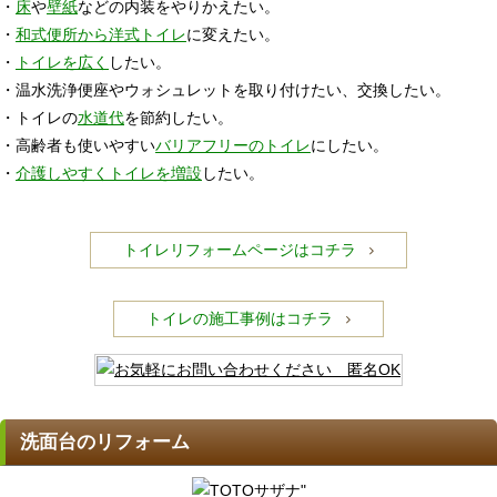
・
床
や
壁紙
などの内装をやりかえたい。
・
和式便所から洋式トイレ
に変えたい。
・
トイレを広く
したい。
・温水洗浄便座やウォシュレットを取り付けたい、交換したい。
・トイレの
水道代
を節約したい。
・高齢者も使いやすい
バリアフリーのトイレ
にしたい。
・
介護しやすくトイレを増設
したい。
トイレリフォームページはコチラ
トイレの施工事例はコチラ
洗面台のリフォーム