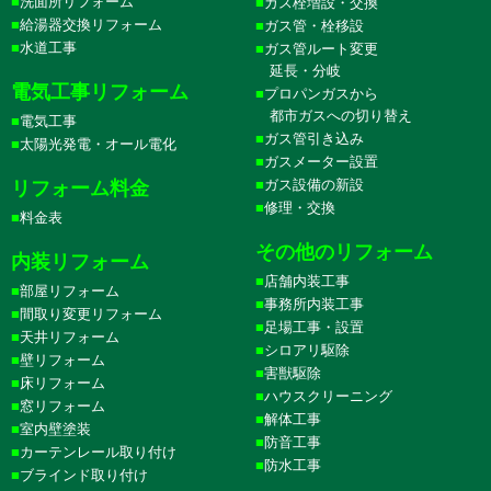
洗面所リフォーム
ガス栓増設・交換
給湯器交換リフォーム
ガス管・栓移設
水道工事
ガス管ルート変更
延長・分岐
電気工事リフォーム
プロパンガスから
都市ガスへの切り替え
電気工事
ガス管引き込み
太陽光発電・オール電化
ガスメーター設置
ガス設備の新設
リフォーム料金
修理・交換
料金表
その他のリフォーム
内装リフォーム
店舗内装工事
部屋リフォーム
事務所内装工事
間取り変更リフォーム
足場工事・設置
天井リフォーム
シロアリ駆除
壁リフォーム
害獣駆除
床リフォーム
ハウスクリーニング
窓リフォーム
解体工事
室内壁塗装
防音工事
カーテンレール取り付け
防水工事
ブラインド取り付け