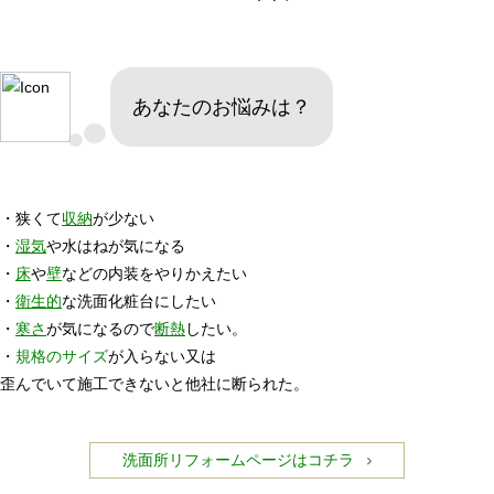
あなたのお悩みは？
・狭くて
収納
が少ない
・
湿気
や水はねが気になる
・
床
や
壁
などの内装をやりかえたい
・
衛生的
な洗面化粧台にしたい
・
寒さ
が気になるので
断熱
したい。
・
規格のサイズ
が入らない又は
歪んでいて施工できないと他社に断られた。
洗面所リフォームページはコチラ