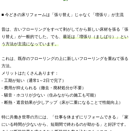
■ 今どきの床リフォームは「張り替え」じゃなく「増張り」が主流
昔は、古いフローリングをすべて剥がしてから新しい床材を張る「張
り替え」が一般的でした。でも、
最近は「増張り（ましばり）」とい
う方法が主流になっています。
これは、既存のフローリングの上に新しいフローリングを重ねて張る
方法。
メリットはたくさんあります：
- 工期が短い（通常1～2日で完了）
- 費用が抑えられる（撤去・廃材処分が不要）
- 騒音・ホコリが少ない（住みながらの施工も可能）
- 断熱・遮音効果が少しアップ（床が二重になることで性能向上）
特に共働き世帯の方には、「仕事を休まずにリフォームできる」「家
にいる時間が少ないから、短期間で終わるのが助かる」と好評です。