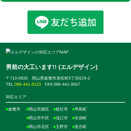
男前の大工います!! (エルデザイン)
〒710-0826 岡山県倉敷市老松町5丁目629-2
TEL.
086-441-8123
FAX.086-441-9567
対応エリア
■
倉敷市
■
岡山市南区
■
総社市
■
早島町
■
岡山市中区
■
浅口市
■
矢掛町
■
岡山市北区
■
玉野市
■
里庄町