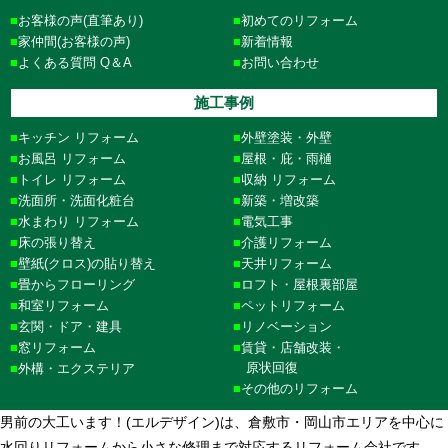
お客様の声(直筆あり)
初めてのリフォーム
家仲間(お客様の声)
新着情報
よくある質問 Q＆A
お問い合わせ
施工事例
キッチン リフォーム
外壁塗装・外壁
お風呂 リフォーム
屋根・庇・雨樋
トイレ リフォーム
収納 リフォーム
洗面所・洗面化粧台
新築・増改築
水まわり リフォーム
電気工事
床の張り替え
介護リフォーム
壁紙(クロス)の貼り替え
天井リフォーム
畳からフローリング
ロフト・屋根裏部屋
和室リフォーム
ペットリフォーム
玄関・ドア・建具
リノベーション
窓リフォーム
賃貸・店舗改装・
原状回復
外構・エクステリア
その他のリフォーム
男前の大工います！(エルデザイン)は、倉敷市・岡山市エリアを中心に
水回りリフォームから小さな修理まで対応するリフォーム会社です。