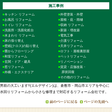
施工事例
キッチン リフォーム
外壁塗装・外壁
お風呂 リフォーム
屋根・庇・雨樋
トイレ リフォーム
収納 リフォーム
洗面所・洗面化粧台
新築・増改築
水まわり リフォーム
電気工事
床の張り替え
介護リフォーム
壁紙(クロス)の貼り替え
天井リフォーム
畳からフローリング
ロフト・屋根裏部屋
和室リフォーム
ペットリフォーム
玄関・ドア・建具
リノベーション
窓リフォーム
賃貸・店舗改装・
原状回復
外構・エクステリア
その他のリフォーム
男前の大工います!!(エルデザイン)は、倉敷市・岡山市エリアを中心に
水回りリフォームから小さな修理まで対応するリフォーム会社です。