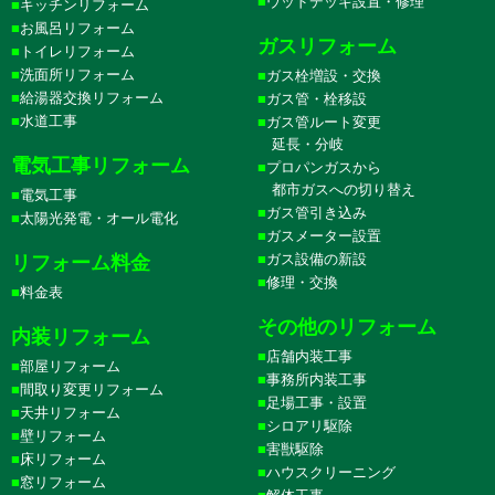
ウッドデッキ設置・修理
キッチンリフォーム
お風呂リフォーム
ガスリフォーム
トイレリフォーム
洗面所リフォーム
ガス栓増設・交換
給湯器交換リフォーム
ガス管・栓移設
水道工事
ガス管ルート変更
延長・分岐
電気工事リフォーム
プロパンガスから
都市ガスへの切り替え
電気工事
ガス管引き込み
太陽光発電・オール電化
ガスメーター設置
ガス設備の新設
リフォーム料金
修理・交換
料金表
その他のリフォーム
内装リフォーム
店舗内装工事
部屋リフォーム
事務所内装工事
間取り変更リフォーム
足場工事・設置
天井リフォーム
シロアリ駆除
壁リフォーム
害獣駆除
床リフォーム
ハウスクリーニング
窓リフォーム