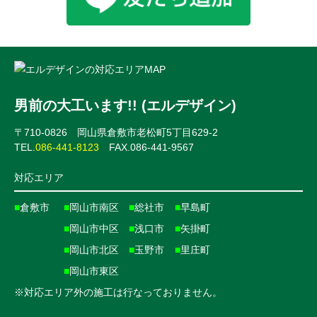
男前の大工います!! (エルデザイン)
〒710-0826 岡山県倉敷市老松町5丁目629-2
TEL.
086-441-8123
FAX.086-441-9567
対応エリア
■
倉敷市
■
岡山市南区
■
総社市
■
早島町
■
岡山市中区
■
浅口市
■
矢掛町
■
岡山市北区
■
玉野市
■
里庄町
■
岡山市東区
※対応エリア外の施工は行なっておりません。