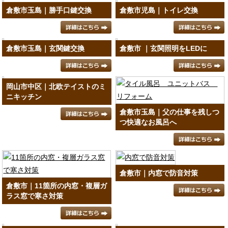
倉敷市玉島｜勝手口鍵交換
倉敷市児島｜トイレ交換
倉敷市玉島｜玄関鍵交換
倉敷市 ｜玄関照明をLEDに
岡山市中区｜北欧テイストのミ
ニキッチン
倉敷市玉島｜父の仕事を残しつ
つ快適なお風呂へ
倉敷市｜内窓で防音対策
倉敷市｜11箇所の内窓・複層ガ
ラス窓で寒さ対策