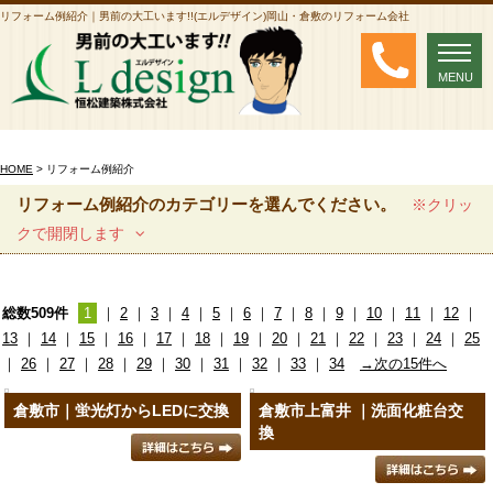
リフォーム例紹介｜男前の大工います!!(エルデザイン)岡山・倉敷のリフォーム会社
MENU
MENU
HOME
> リフォーム例紹介
リフォーム例紹介のカテゴリーを選んでください。
※クリッ
クで開閉します
総数509件
1
｜
2
｜
3
｜
4
｜
5
｜
6
｜
7
｜
8
｜
9
｜
10
｜
11
｜
12
｜
13
｜
14
｜
15
｜
16
｜
17
｜
18
｜
19
｜
20
｜
21
｜
22
｜
23
｜
24
｜
25
｜
26
｜
27
｜
28
｜
29
｜
30
｜
31
｜
32
｜
33
｜
34
→次の15件へ
倉敷市｜蛍光灯からLEDに交換
倉敷市上富井 ｜洗面化粧台交
換