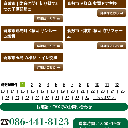
倉敷市｜防音の間仕切り壁で2
倉敷市 M様邸 玄関ドア交換
つの子供部屋に
倉敷市連島町 K様邸 サンルー
倉敷市下津井 I様邸 窓リフォー
ム設置
ム
倉敷市玉島 W様邸 トイレ交換
総数509件
1
｜
2
｜
3
｜
4
｜
5
｜
6
｜
7
｜
8
｜
9
｜
10
｜
11
｜
12
｜
13
｜
14
｜
15
｜
16
｜
17
｜
18
｜
19
｜
20
｜
21
｜
22
｜
23
｜
24
｜
25
｜
26
｜
27
｜
28
｜
29
｜
30
｜
31
｜
32
｜
33
｜
34
→次の15件へ
お電話・FAXでのお問い合わせ