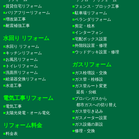
賃貸住宅リフォーム
フェンス・ブロック工事
バリアフリーリフォーム
駐車場リフォーム
増改築工事
ベランダリフォーム
耐震補強工事
剪定・植木
インターフォン
水回り リフォーム
宅配ボックス設置
外階段設置・修理
水回り リフォーム
ウッドデッキ設置・修理
キッチンリフォーム
お風呂リフォーム
ガスリフォーム
トイレリフォーム
洗面所リフォーム
ガス栓増設・交換
給湯器交換リフォーム
ガス管・栓移設
水道工事
ガス管ルート変更
延長・分岐
電気工事リフォーム
プロパンガスから
都市ガスへの切り替え
電気工事
ガス管引き込み
太陽光発電・オール電化
ガスメーター設置
ガス設備の新設
リフォーム料金
修理・交換
料金表