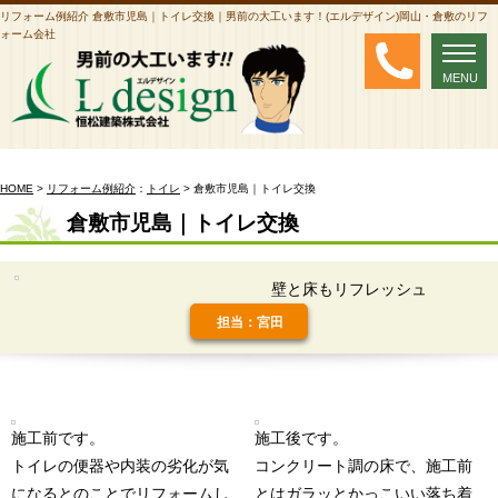
リフォーム例紹介 倉敷市児島｜トイレ交換｜男前の大工います！(エルデザイン)岡山・倉敷のリフ
ォーム会社
MENU
MENU
HOME
>
リフォーム例紹介
：
トイレ
> 倉敷市児島｜トイレ交換
倉敷市児島｜トイレ交換
壁と床もリフレッシュ
担当：宮田
施工前です。
施工後です。
トイレの便器や内装の劣化が気
コンクリート調の床で、施工前
になるとのことでリフォームし
とはガラッとかっこいい落ち着