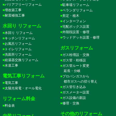
バリアフリーリフォーム
駐車場リフォーム
増改築工事
ベランダリフォーム
耐震補強工事
剪定・植木
インターフォン
水回り リフォーム
宅配ボックス設置
外階段設置・修理
水回り リフォーム
ウッドデッキ設置・修理
キッチンリフォーム
お風呂リフォーム
ガスリフォーム
トイレリフォーム
洗面所リフォーム
ガス栓増設・交換
給湯器交換リフォーム
ガス管・栓移設
水道工事
ガス管ルート変更
延長・分岐
電気工事リフォーム
プロパンガスから
都市ガスへの切り替え
電気工事
ガス管引き込み
太陽光発電・オール電化
ガスメーター設置
ガス設備の新設
リフォーム料金
修理・交換
料金表
その他のリフォーム
内装リフォーム