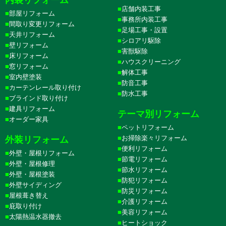
店舗内装工事
部屋リフォーム
事務所内装工事
間取り変更リフォーム
足場工事・設置
天井リフォーム
シロアリ駆除
壁リフォーム
害獣駆除
床リフォーム
ハウスクリーニング
窓リフォーム
解体工事
室内壁塗装
防音工事
カーテンレール取り付け
防水工事
ブラインド取り付け
建具リフォーム
テーマ別リフォーム
オーダー家具
ペットリフォーム
お掃除楽々リフォーム
外装リフォーム
便利リフォーム
外壁・屋根リフォーム
節電リフォーム
外壁・屋根修理
節水リフォーム
外壁・屋根塗装
防犯リフォーム
外壁サイディング
防災リフォーム
屋根葺き替え
介護リフォーム
庇取り付け
美容リフォーム
太陽熱温水器撤去
ヒートショック