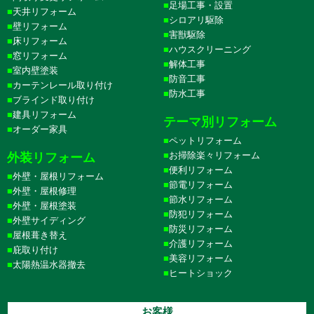
足場工事・設置
天井リフォーム
シロアリ駆除
壁リフォーム
害獣駆除
床リフォーム
ハウスクリーニング
窓リフォーム
解体工事
室内壁塗装
防音工事
カーテンレール取り付け
防水工事
ブラインド取り付け
建具リフォーム
テーマ別リフォーム
オーダー家具
ペットリフォーム
お掃除楽々リフォーム
外装リフォーム
便利リフォーム
外壁・屋根リフォーム
節電リフォーム
外壁・屋根修理
節水リフォーム
外壁・屋根塗装
防犯リフォーム
外壁サイディング
防災リフォーム
屋根葺き替え
介護リフォーム
庇取り付け
美容リフォーム
太陽熱温水器撤去
ヒートショック
お客様