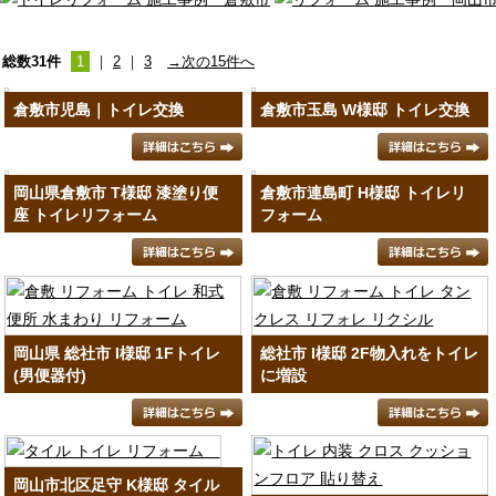
総数31件
1
｜
2
｜
3
→次の15件へ
倉敷市児島｜トイレ交換
倉敷市玉島 W様邸 トイレ交換
岡山県倉敷市 T様邸 漆塗り便
倉敷市連島町 H様邸 トイレリ
座 トイレリフォーム
フォーム
岡山県 総社市 I様邸 1Fトイレ
総社市 I様邸 2F物入れをトイレ
(男便器付)
に増設
岡山市北区足守 K様邸 タイル