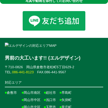
写真や動画を添付してのお問い合わせ
男前の大工います!! (エルデザイン)
〒710-0826 岡山県倉敷市老松町5丁目629-2
TEL.
086-441-8123
FAX.086-441-9567
対応エリア
■
倉敷市
■
岡山市南区
■
総社市
■
早島町
■
岡山市中区
■
浅口市
■
矢掛町
■
岡山市北区
■
玉野市
■
里庄町