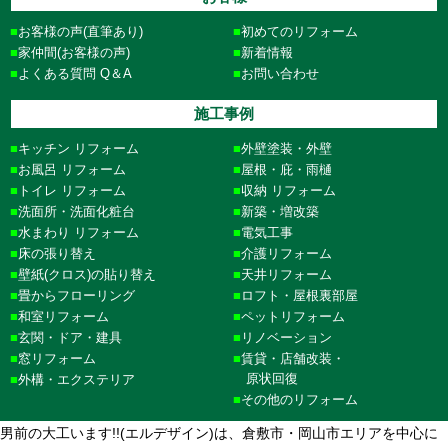
お客様の声(直筆あり)
初めてのリフォーム
家仲間(お客様の声)
新着情報
よくある質問 Q＆A
お問い合わせ
施工事例
キッチン リフォーム
外壁塗装・外壁
お風呂 リフォーム
屋根・庇・雨樋
トイレ リフォーム
収納 リフォーム
洗面所・洗面化粧台
新築・増改築
水まわり リフォーム
電気工事
床の張り替え
介護リフォーム
壁紙(クロス)の貼り替え
天井リフォーム
畳からフローリング
ロフト・屋根裏部屋
和室リフォーム
ペットリフォーム
玄関・ドア・建具
リノベーション
窓リフォーム
賃貸・店舗改装・
原状回復
外構・エクステリア
その他のリフォーム
男前の大工います!!(エルデザイン)は、倉敷市・岡山市エリアを中心に