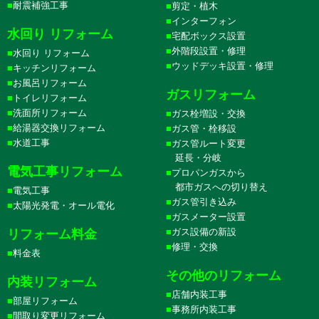
耐震補強工事
剪定・植木
インターフォン
水回り リフォーム
宅配ボックス設置
外階段設置・修理
水回り リフォーム
ウッドデッキ設置・修理
キッチンリフォーム
お風呂リフォーム
ガスリフォーム
トイレリフォーム
洗面所リフォーム
ガス栓増設・交換
給湯器交換リフォーム
ガス管・栓移設
水道工事
ガス管ルート変更
延長・分岐
電気工事リフォーム
プロパンガスから
都市ガスへの切り替え
電気工事
ガス管引き込み
太陽光発電・オール電化
ガスメーター設置
ガス設備の新設
リフォーム料金
修理・交換
料金表
その他のリフォーム
内装リフォーム
店舗内装工事
部屋リフォーム
事務所内装工事
間取り変更リフォーム