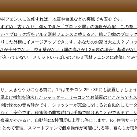
形材フェンスに改修すれば、地震や台風などの突風でも安心です。
、大きなケガになる前に。1Fはモチロン 2F・3Fにも設置しましょう!