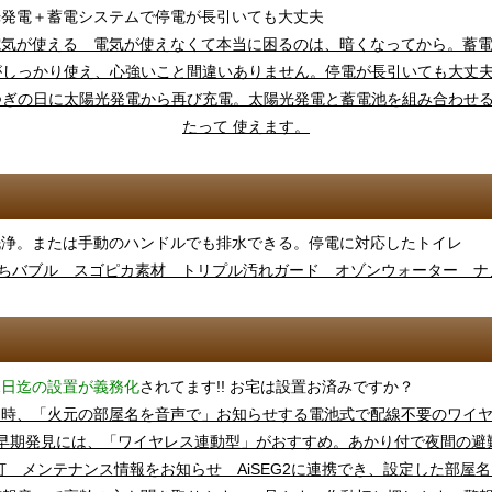
光発電＋蓄電システムで停電が長引いても大丈夫
洗浄。または手動のハンドルでも排水できる。停電に対応したトイレ
31日迄の設置が義務化
されてます!! お宅は設置お済みですか？