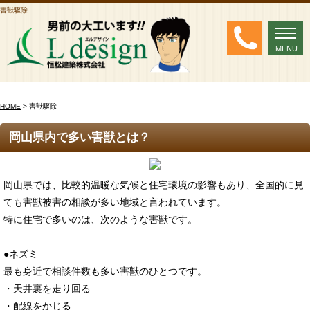
害獣駆除
MENU
MENU
HOME
> 害獣駆除
岡山県内で多い害獣とは？
岡山県では、比較的温暖な気候と住宅環境の影響もあり、全国的に見
ても害獣被害の相談が多い地域と言われています。
特に住宅で多いのは、次のような害獣です。
●ネズミ
最も身近で相談件数も多い害獣のひとつです。
・天井裏を走り回る
・配線をかじる