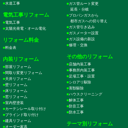
水道工事
ガス管ルート変更
延長・分岐
電気工事リフォーム
プロパンガスから
都市ガスへの切り替え
電気工事
ガス管引き込み
太陽光発電・オール電化
ガスメーター設置
ガス設備の新設
リフォーム料金
修理・交換
料金表
その他のリフォーム
内装リフォーム
店舗内装工事
部屋リフォーム
事務所内装工事
間取り変更リフォーム
足場工事・設置
天井リフォーム
シロアリ駆除
壁リフォーム
害獣駆除
床リフォーム
ハウスクリーニング
窓リフォーム
解体工事
室内壁塗装
防音工事
カーテンレール取り付け
防水工事
ブラインド取り付け
建具リフォーム
テーマ別リフォーム
オーダー家具