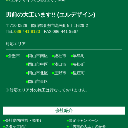
男前の大工います!! (エルデザイン)
〒710-0826 岡山県倉敷市老松町5丁目629-2
TEL.
086-441-8123
FAX.086-441-9567
対応エリア
■
倉敷市
■
岡山市南区
■
総社市
■
早島町
■
岡山市中区
■
浅口市
■
矢掛町
■
岡山市北区
■
玉野市
■
里庄町
■
岡山市東区
※対応エリア外の施工は行なっておりません。
会社紹介
会社案内(挨拶・概要)
限定キャンペーン
スタッフ紹介
「男前の大工」の紹介