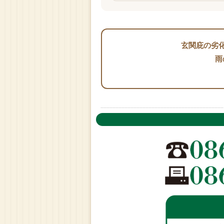
玄関庇の劣
雨