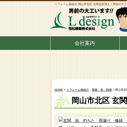
リフォーム例紹介 岡山市北区 玄関庇取替え｜男前の大工
会社案内
HOME
>
リフォーム例紹介
：
屋根・庇・雨樋
> 岡山市北
岡山市北区 玄