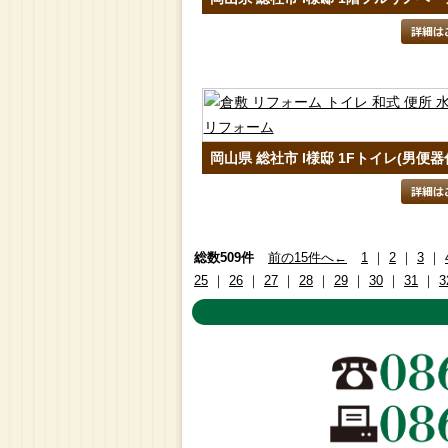
岡山県 総社市 I様邸 1Fトイレ(男便器
総数509件
前の15件へ←
1
｜
2
｜
3
｜
25
｜
26
｜
27
｜
28
｜
29
｜
30
｜
31
｜
3