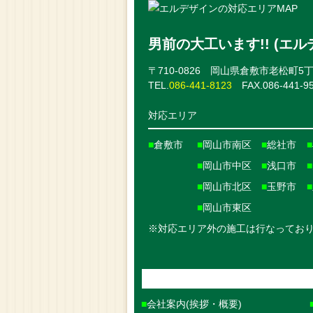
男前の大工います!! (エル
〒710-0826 岡山県倉敷市老松町5丁目
TEL.
086-441-8123
FAX.086-441-9
対応エリア
■
倉敷市
■
岡山市南区
■
総社市
■
■
岡山市中区
■
浅口市
■
■
岡山市北区
■
玉野市
■
■
岡山市東区
※対応エリア外の施工は行なってお
会社案内(挨拶・概要)