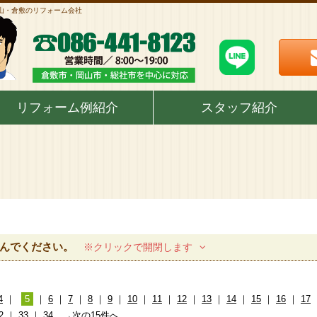
岡山・倉敷のリフォーム会社
リフォーム例紹介
スタッフ紹介
んでください。
※クリックで開閉します
4
｜
5
｜
6
｜
7
｜
8
｜
9
｜
10
｜
11
｜
12
｜
13
｜
14
｜
15
｜
16
｜
17
2
｜
33
｜
34
→次の15件へ