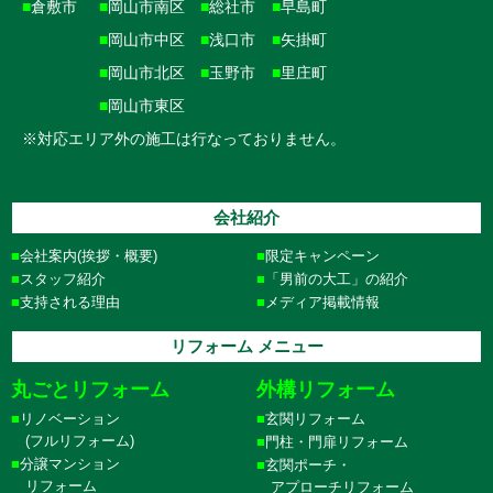
■
倉敷市
■
岡山市南区
■
総社市
■
早島町
■
岡山市中区
■
浅口市
■
矢掛町
■
岡山市北区
■
玉野市
■
里庄町
■
岡山市東区
※対応エリア外の施工は行なっておりません。
会社紹介
会社案内(挨拶・概要)
限定キャンペーン
スタッフ紹介
「男前の大工」の紹介
支持される理由
メディア掲載情報
リフォーム メニュー
丸ごとリフォーム
外構リフォーム
リノベーション
玄関リフォーム
(フルリフォーム)
門柱・門扉リフォーム
分譲マンション
玄関ポーチ・
リフォーム
アプローチリフォーム