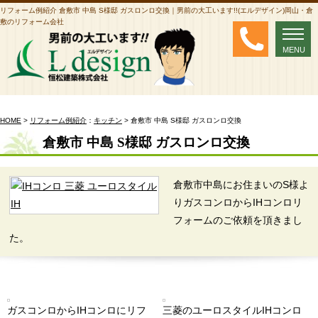
リフォーム例紹介 倉敷市 中島 S様邸 ガスロンロ交換｜男前の大工います!!(エルデザイン)岡山・倉
敷のリフォーム会社
MENU
MENU
HOME
>
リフォーム例紹介
：
キッチン
> 倉敷市 中島 S様邸 ガスロンロ交換
倉敷市 中島 S様邸 ガスロンロ交換
倉敷市中島にお住まいのS様よ
りガスコンロからIHコンロリ
フォームのご依頼を頂きまし
た。
ガスコンロからIHコンロにリフ
三菱のユーロスタイルIHコンロ