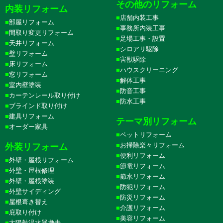
その他のリフォーム
内装リフォーム
店舗内装工事
部屋リフォーム
事務所内装工事
間取り変更リフォーム
足場工事・設置
天井リフォーム
シロアリ駆除
壁リフォーム
害獣駆除
床リフォーム
ハウスクリーニング
窓リフォーム
解体工事
室内壁塗装
防音工事
カーテンレール取り付け
防水工事
ブラインド取り付け
建具リフォーム
テーマ別リフォーム
オーダー家具
ペットリフォーム
お掃除楽々リフォーム
外装リフォーム
便利リフォーム
外壁・屋根リフォーム
節電リフォーム
外壁・屋根修理
節水リフォーム
外壁・屋根塗装
防犯リフォーム
外壁サイディング
防災リフォーム
屋根葺き替え
介護リフォーム
庇取り付け
美容リフォーム
太陽熱温水器撤去