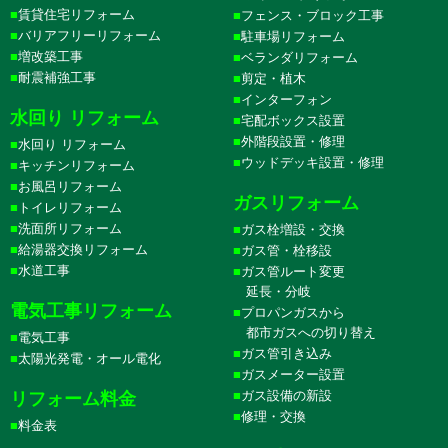
賃貸住宅リフォーム
フェンス・ブロック工事
バリアフリーリフォーム
駐車場リフォーム
増改築工事
ベランダリフォーム
耐震補強工事
剪定・植木
インターフォン
水回り リフォーム
宅配ボックス設置
外階段設置・修理
水回り リフォーム
ウッドデッキ設置・修理
キッチンリフォーム
お風呂リフォーム
ガスリフォーム
トイレリフォーム
洗面所リフォーム
ガス栓増設・交換
給湯器交換リフォーム
ガス管・栓移設
水道工事
ガス管ルート変更
延長・分岐
電気工事リフォーム
プロパンガスから
都市ガスへの切り替え
電気工事
ガス管引き込み
太陽光発電・オール電化
ガスメーター設置
ガス設備の新設
リフォーム料金
修理・交換
料金表