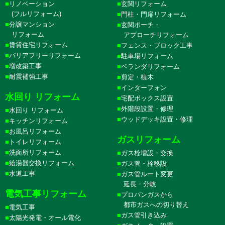
リノベーション
玄関リフォーム
(フルリフォーム)
門柱・門扉リフォーム
分譲マンション
玄関ポーチ・
リフォーム
アプローチリフォーム
賃貸住宅リフォーム
フェンス・ブロック工事
バリアフリーリフォーム
駐車場リフォーム
増改築工事
ベランダリフォーム
耐震補強工事
剪定・植木
インターフォン
水回り リフォーム
宅配ボックス設置
外階段設置・修理
水回り リフォーム
ウッドデッキ設置・修理
キッチンリフォーム
お風呂リフォーム
ガスリフォーム
トイレリフォーム
洗面所リフォーム
ガス栓増設・交換
給湯器交換リフォーム
ガス管・栓移設
水道工事
ガス管ルート変更
延長・分岐
電気工事リフォーム
プロパンガスから
都市ガスへの切り替え
電気工事
ガス管引き込み
太陽光発電・オール電化