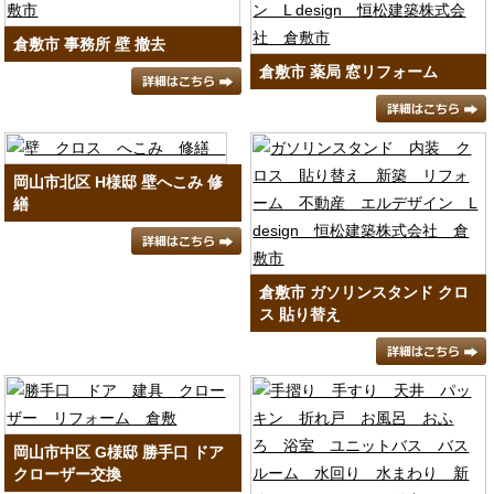
倉敷市 事務所 壁 撤去
倉敷市 薬局 窓リフォーム
岡山市北区 H様邸 壁へこみ 修
繕
倉敷市 ガソリンスタンド クロ
ス 貼り替え
岡山市中区 G様邸 勝手口 ドア
クローザー交換