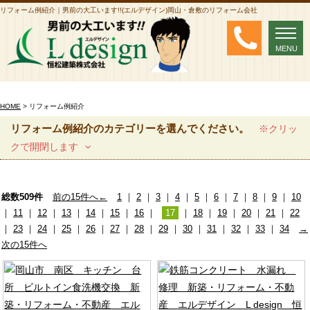
リフォーム例紹介｜男前の大工います!!(エルデザイン)岡山・倉敷のリフォーム会社
MENU
MENU
HOME
> リフォーム例紹介
リフォーム例紹介のカテゴリーを選んでください。
※クリッ
クで開閉します
総数509件
前の15件へ←
1
｜
2
｜
3
｜
4
｜
5
｜
6
｜
7
｜
8
｜
9
｜
10
｜
11
｜
12
｜
13
｜
14
｜
15
｜
16
｜
17
｜
18
｜
19
｜
20
｜
21
｜
22
｜
23
｜
24
｜
25
｜
26
｜
27
｜
28
｜
29
｜
30
｜
31
｜
32
｜
33
｜
34
→
次の15件へ