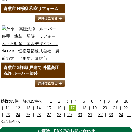
倉敷市 N様邸 和室リフォーム
倉敷市 S様邸 戸建て 外壁高圧
洗浄 ルーバー塗装
総数509件
前の15件へ←
1
｜
2
｜
3
｜
4
｜
5
｜
6
｜
7
｜
8
｜
9
｜
10
｜
11
｜
12
｜
13
｜
14
｜
15
｜
16
｜
17
｜
18
｜
19
｜
20
｜
21
｜
22
｜
23
｜
24
｜
25
｜
26
｜
27
｜
28
｜
29
｜
30
｜
31
｜
32
｜
33
｜
34
→
次の15件へ
お電話・FAXでのお問い合わせ