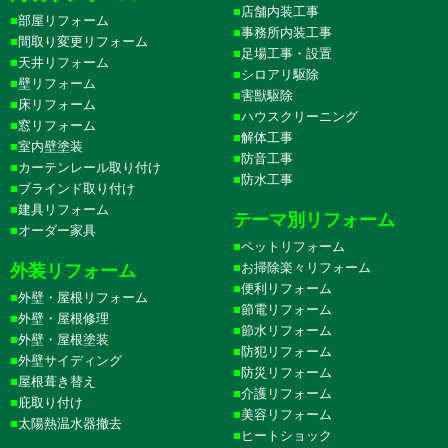
店舗内装工事
部屋リフォーム
事務所内装工事
間取り変更リフォーム
足場工事・設置
天井リフォーム
シロアリ駆除
壁リフォーム
害獣駆除
床リフォーム
ハウスクリーニング
窓リフォーム
解体工事
室内壁塗装
防音工事
カーテンレール取り付け
防水工事
ブラインド取り付け
建具リフォーム
テーマ別リフォーム
オーダー家具
ペットリフォーム
お掃除楽々リフォーム
外装リフォーム
便利リフォーム
外壁・屋根リフォーム
節電リフォーム
外壁・屋根修理
節水リフォーム
外壁・屋根塗装
防犯リフォーム
外壁サイディング
防災リフォーム
屋根葺き替え
介護リフォーム
庇取り付け
美容リフォーム
太陽熱温水器撤去
ヒートショック