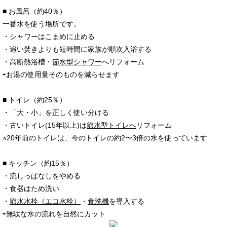
■ お風呂（約40％）
一番水を使う場所です。
・シャワーはこまめに止める
・追い焚きよりも短時間に家族が順次入浴する
・高断熱浴槽・
節水型シャワー
へリフォーム
⇨お湯の使用量そのものを減らせます
■ トイレ（約25％）
・「大・小」を正しく使い分ける
・古いトイレ(15年以上)は
節水型トイレへ
リフォーム
⭐︎20年前のトイレは、今のトイレの約2〜3倍の水を使っています
■ キッチン（約15％）
・流しっぱなしをやめる
・食器はため洗い
・
節水水栓（エコ水栓）
・
食洗機
を導入する
⇨無駄な水の流れを自然にカット