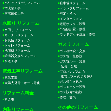
バリアフリーリフォーム
駐車場リフォーム
増改築工事
ベランダリフォーム
耐震補強工事
剪定・植木
インターフォン
水回り リフォーム
宅配ボックス設置
外階段設置・修理
水回り リフォーム
ウッドデッキ設置・修理
キッチンリフォーム
お風呂リフォーム
ガスリフォーム
トイレリフォーム
洗面所リフォーム
ガス栓増設・交換
給湯器交換リフォーム
ガス管・栓移設
水道工事
ガス管ルート変更
延長・分岐
電気工事リフォーム
プロパンガスから
都市ガスへの切り替え
電気工事
ガス管引き込み
太陽光発電・オール電化
ガスメーター設置
ガス設備の新設
リフォーム料金
修理・交換
料金表
その他のリフォーム
内装リフォーム