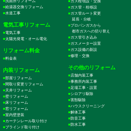
洗面所リフォーム
ガス栓増設・交換
給湯器交換リフォーム
ガス管・栓移設
水道工事
ガス管ルート変更
延長・分岐
電気工事リフォーム
プロパンガスから
都市ガスへの切り替え
電気工事
ガス管引き込み
太陽光発電・オール電化
ガスメーター設置
ガス設備の新設
リフォーム料金
修理・交換
料金表
その他のリフォーム
内装リフォーム
店舗内装工事
部屋リフォーム
事務所内装工事
間取り変更リフォーム
足場工事・設置
天井リフォーム
シロアリ駆除
壁リフォーム
害獣駆除
床リフォーム
ハウスクリーニング
窓リフォーム
解体工事
室内壁塗装
防音工事
カーテンレール取り付け
防水工事
ブラインド取り付け