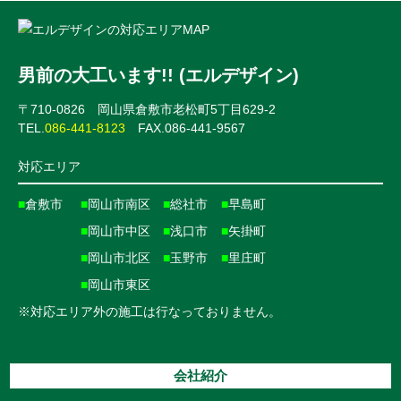
男前の大工います!! (エルデザイン)
〒710-0826 岡山県倉敷市老松町5丁目629-2
TEL.
086-441-8123
FAX.086-441-9567
対応エリア
■
倉敷市
■
岡山市南区
■
総社市
■
早島町
■
岡山市中区
■
浅口市
■
矢掛町
■
岡山市北区
■
玉野市
■
里庄町
■
岡山市東区
※対応エリア外の施工は行なっておりません。
会社紹介