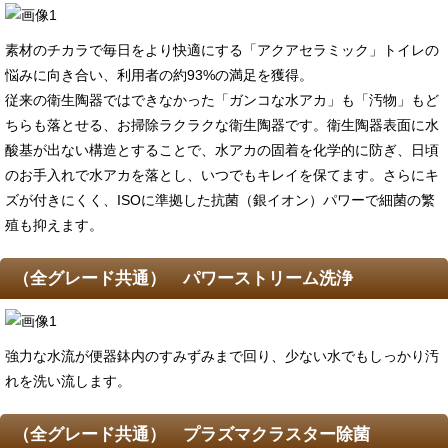
素材のチカラで毎日をより快適にする「アクアセラミック」トイレの
悩みに向き合い、利用者の約93%の満足を獲得。
従来の衛生陶器ではできなかった「ガンコな水アカ」も「汚物」もど
ちらも落とせる、お掃除ラクラクな衛生陶器です。衛生陶器表面に水
酸基が出ない構造とすることで、水アカの固着を化学的に防ぎ、日頃
のお手入れで水アカを落とし、いつでもキレイを保てます。さらにキ
ズが付きにくく、ISOに準拠した抗菌（銀イオン）パワーで細菌の繁
殖も抑えます。
（全グレード共通） パワーストリーム洗浄
強力な水流が便器鉢内のすみずみまで回り、少ない水でもしっかり汚
れを洗い流します。
（全グレード共通） プラズマクラスター除菌