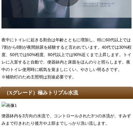
夜中にトイレに起きる割合は年齢とともに増加し、特に60代以上では
7割から8割が夜間頻尿を経験すると言われています。40代では30%程
度、50代では50%程度、80代以上では90%近くまで上昇します。 トイ
レに入室すると自動で、便器鉢内と床面をほんのりと照らします。夜
中のトイレ使用時に眠気を覚ましにくい、やさしい明るさです。
※補助灯のため主照明は別途必要です。
（Xグレード）極みトリプル水流
便器鉢内を3方向の水流で、コントロールされた3つの水流が、すみず
みまで行きわたり後方や上部までしっかり洗い流します。