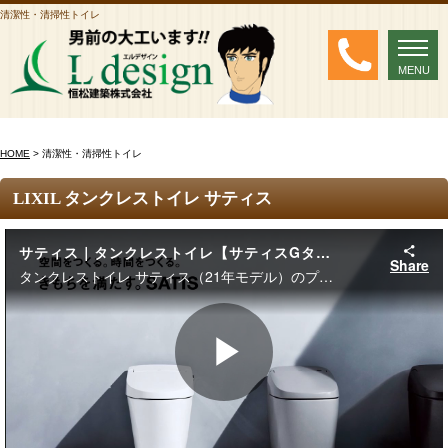
清潔性・清掃性トイレ
MENU
MENU
HOME
> 清潔性・清掃性トイレ
LIXIL タンクレストイレ サティス