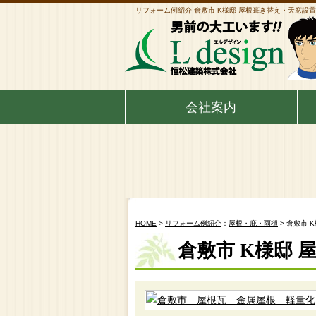
リフォーム例紹介 倉敷市 K様邸 屋根葺き替え・天窓設置
会社案内
HOME
>
リフォーム例紹介
：
屋根・庇・雨樋
> 倉敷市 
倉敷市 K様邸