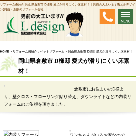
リフォーム例紹介 岡山県倉敷市 D様邸 愛犬が滑りにくい床素材！｜男前の大工います!!(エルデザイ
ン)岡山・倉敷のリフォーム会社
MENU
MENU
HOME
>
リフォーム例紹介
：
ペットリフォーム
> 岡山県倉敷市 D様邸 愛犬が滑りにくい床素材！
岡山県倉敷市 D様邸 愛犬が滑りにくい床素
材！
倉敷市にお住まいのD様よ
り、壁クロス・フローリング貼り替え、ダウンライトなどの内装リ
フォームのご依頼を頂きました。
ワンちゃんがいるお家なので、