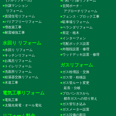
(フルリフォーム)
門柱・門扉リフォーム
分譲マンション
玄関ポーチ・
リフォーム
アプローチリフォーム
賃貸住宅リフォーム
フェンス・ブロック工事
バリアフリーリフォーム
駐車場リフォーム
増改築工事
ベランダリフォーム
耐震補強工事
剪定・植木
インターフォン
水回り リフォーム
宅配ボックス設置
外階段設置・修理
水回り リフォーム
ウッドデッキ設置・修理
キッチンリフォーム
お風呂リフォーム
ガスリフォーム
トイレリフォーム
洗面所リフォーム
ガス栓増設・交換
給湯器交換リフォーム
ガス管・栓移設
水道工事
ガス管ルート変更
延長・分岐
電気工事リフォーム
プロパンガスから
都市ガスへの切り替え
電気工事
ガス管引き込み
太陽光発電・オール電化
ガスメーター設置
ガス設備の新設
リフォーム料金