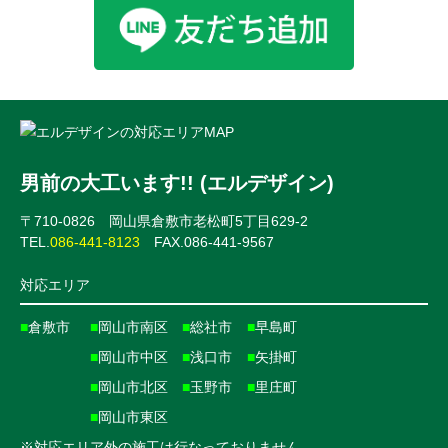
男前の大工います!! (エルデザイン)
〒710-0826 岡山県倉敷市老松町5丁目629-2
TEL.
086-441-8123
FAX.086-441-9567
対応エリア
■
倉敷市
■
岡山市南区
■
総社市
■
早島町
■
岡山市中区
■
浅口市
■
矢掛町
■
岡山市北区
■
玉野市
■
里庄町
■
岡山市東区
※対応エリア外の施工は行なっておりません。