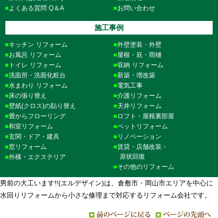
よくある質問 Q＆A
お問い合わせ
施工事例
キッチン リフォーム
外壁塗装・外壁
お風呂 リフォーム
屋根・庇・雨樋
トイレ リフォーム
収納 リフォーム
洗面所・洗面化粧台
新築・増改築
水まわり リフォーム
電気工事
床の張り替え
介護リフォーム
壁紙(クロス)の貼り替え
天井リフォーム
畳からフローリング
ロフト・屋根裏部屋
和室リフォーム
ペットリフォーム
玄関・ドア・建具
リノベーション
窓リフォーム
賃貸・店舗改装・
原状回復
外構・エクステリア
その他のリフォーム
男前の大工います!!(エルデザイン)は、倉敷市・岡山市エリアを中心に
水回りリフォームから小さな修理まで対応するリフォーム会社です。