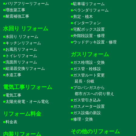
バリアフリーリフォーム
駐車場リフォーム
増改築工事
ベランダリフォーム
耐震補強工事
剪定・植木
インターフォン
水回り リフォーム
宅配ボックス設置
外階段設置・修理
水回り リフォーム
ウッドデッキ設置・修理
キッチンリフォーム
お風呂リフォーム
ガスリフォーム
トイレリフォーム
洗面所リフォーム
ガス栓増設・交換
給湯器交換リフォーム
ガス管・栓移設
水道工事
ガス管ルート変更
延長・分岐
電気工事リフォーム
プロパンガスから
都市ガスへの切り替え
電気工事
ガス管引き込み
太陽光発電・オール電化
ガスメーター設置
ガス設備の新設
リフォーム料金
修理・交換
料金表
その他のリフォーム
内装リフォーム