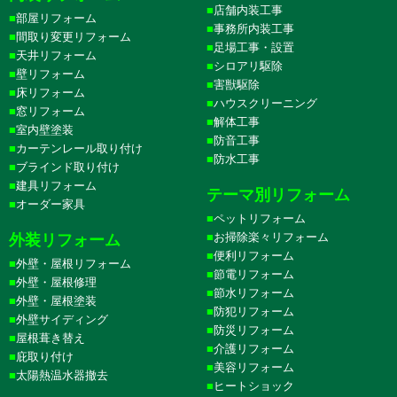
店舗内装工事
部屋リフォーム
事務所内装工事
間取り変更リフォーム
足場工事・設置
天井リフォーム
シロアリ駆除
壁リフォーム
害獣駆除
床リフォーム
ハウスクリーニング
窓リフォーム
解体工事
室内壁塗装
防音工事
カーテンレール取り付け
防水工事
ブラインド取り付け
建具リフォーム
テーマ別リフォーム
オーダー家具
ペットリフォーム
お掃除楽々リフォーム
外装リフォーム
便利リフォーム
外壁・屋根リフォーム
節電リフォーム
外壁・屋根修理
節水リフォーム
外壁・屋根塗装
防犯リフォーム
外壁サイディング
防災リフォーム
屋根葺き替え
介護リフォーム
庇取り付け
美容リフォーム
太陽熱温水器撤去
ヒートショック