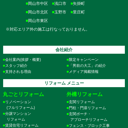
■
岡山市中区
■
浅口市
■
矢掛町
■
岡山市北区
■
玉野市
■
里庄町
■
岡山市東区
※対応エリア外の施工は行なっておりません。
会社紹介
会社案内(挨拶・概要)
限定キャンペーン
スタッフ紹介
「男前の大工」の紹介
支持される理由
メディア掲載情報
リフォーム メニュー
丸ごとリフォーム
外構リフォーム
リノベーション
玄関リフォーム
(フルリフォーム)
門柱・門扉リフォーム
分譲マンション
玄関ポーチ・
リフォーム
アプローチリフォーム
賃貸住宅リフォーム
フェンス・ブロック工事