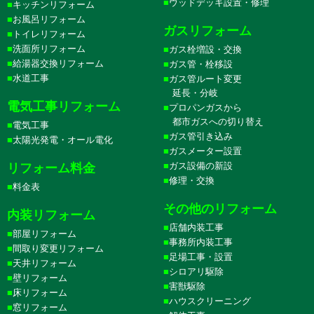
ウッドデッキ設置・修理
キッチンリフォーム
お風呂リフォーム
ガスリフォーム
トイレリフォーム
洗面所リフォーム
ガス栓増設・交換
給湯器交換リフォーム
ガス管・栓移設
水道工事
ガス管ルート変更
延長・分岐
電気工事リフォーム
プロパンガスから
都市ガスへの切り替え
電気工事
ガス管引き込み
太陽光発電・オール電化
ガスメーター設置
ガス設備の新設
リフォーム料金
修理・交換
料金表
その他のリフォーム
内装リフォーム
店舗内装工事
部屋リフォーム
事務所内装工事
間取り変更リフォーム
足場工事・設置
天井リフォーム
シロアリ駆除
壁リフォーム
害獣駆除
床リフォーム
ハウスクリーニング
窓リフォーム