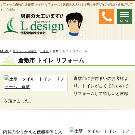
リフォーム例紹介 倉敷市 トイレ リフォーム｜男前の大工います!!(エルデザイン)岡山・倉敷のリフ
ォーム会社
MENU
MENU
HOME
>
リフォーム例紹介
：
トイレ
> 倉敷市 トイレ リフォーム
倉敷市 トイレ リフォーム
倉敷市にお住まいのお客様よ
り、トイレが古くて汚いので
リフォームして欲しいと依頼
を頂きました。
内装のやりかえと便器本体も入