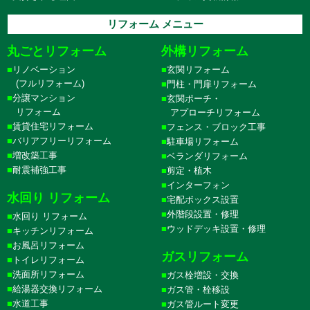
リフォーム メニュー
丸ごとリフォーム
外構リフォーム
リノベーション
玄関リフォーム
(フルリフォーム)
門柱・門扉リフォーム
分譲マンション
玄関ポーチ・
リフォーム
アプローチリフォーム
賃貸住宅リフォーム
フェンス・ブロック工事
バリアフリーリフォーム
駐車場リフォーム
増改築工事
ベランダリフォーム
耐震補強工事
剪定・植木
インターフォン
水回り リフォーム
宅配ボックス設置
外階段設置・修理
水回り リフォーム
ウッドデッキ設置・修理
キッチンリフォーム
お風呂リフォーム
ガスリフォーム
トイレリフォーム
洗面所リフォーム
ガス栓増設・交換
給湯器交換リフォーム
ガス管・栓移設
水道工事
ガス管ルート変更