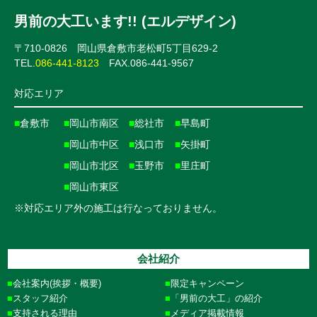
男前の大工います!! (エルデザイン)
〒710-0826 岡山県倉敷市老松町5丁目629-2
TEL.
086-441-8123
FAX.086-441-9567
対応エリア
■
倉敷市
■
岡山市南区
■
総社市
■
早島町
■
岡山市中区
■
浅口市
■
矢掛町
■
岡山市北区
■
玉野市
■
里庄町
■
岡山市東区
※対応エリア外の施工は行なっておりません。
会社紹介
会社案内(挨拶・概要)
限定キャンペーン
スタッフ紹介
「男前の大工」の紹介
支持される理由
メディア掲載情報