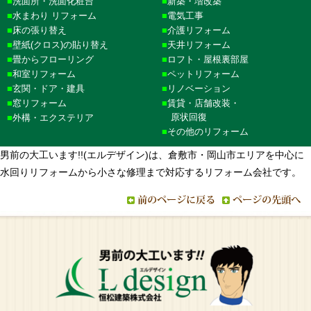
洗面所・洗面化粧台
新築・増改築
水まわり リフォーム
電気工事
床の張り替え
介護リフォーム
壁紙(クロス)の貼り替え
天井リフォーム
畳からフローリング
ロフト・屋根裏部屋
和室リフォーム
ペットリフォーム
玄関・ドア・建具
リノベーション
窓リフォーム
賃貸・店舗改装・
原状回復
外構・エクステリア
その他のリフォーム
男前の大工います!!(エルデザイン)は、倉敷市・岡山市エリアを中心に
水回りリフォームから小さな修理まで対応するリフォーム会社です。