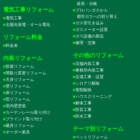
延長・分岐
電気工事リフォーム
プロパンガスから
都市ガスへの切り替え
電気工事
ガス管引き込み
太陽光発電・オール電化
ガスメーター設置
ガス設備の新設
リフォーム料金
修理・交換
料金表
その他のリフォーム
内装リフォーム
店舗内装工事
部屋リフォーム
事務所内装工事
間取り変更リフォーム
足場工事・設置
天井リフォーム
シロアリ駆除
壁リフォーム
害獣駆除
床リフォーム
ハウスクリーニング
窓リフォーム
解体工事
室内壁塗装
防音工事
カーテンレール取り付け
防水工事
ブラインド取り付け
建具リフォーム
テーマ別リフォーム
オーダー家具
ペットリフォーム