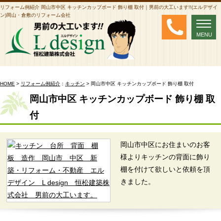
リフォーム例紹介 岡山市中区 キッチンカップボード 飾り棚 取付｜男前の大工います!!(エルデザイ
ン)岡山・倉敷のリフォーム会社
MENU
MENU
HOME
>
リフォーム例紹介
：
キッチン
> 岡山市中区 キッチンカップボード 飾り棚 取付
岡山市中区 キッチンカップボード 飾り棚 取
付
岡山市中区にお住まいのお客
様よりキッチンの背面に飾り
棚を付けて欲しいと依頼を頂
きました。