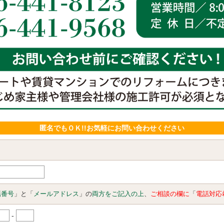
匿名でもＯＫ!!お気軽にお問い合わせください
話番号
」と「
メールアドレス
」の
両方をご記入の上
、
ご相談の欄に
「
電話対応
-