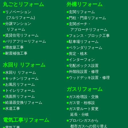
丸ごとリフォーム
外構リフォーム
リノベーション
玄関リフォーム
(フルリフォーム)
門柱・門扉リフォーム
分譲マンション
玄関ポーチ・
リフォーム
アプローチリフォーム
賃貸住宅リフォーム
フェンス・ブロック工事
バリアフリーリフォーム
駐車場リフォーム
増改築工事
ベランダリフォーム
耐震補強工事
剪定・植木
インターフォン
水回り リフォーム
宅配ボックス設置
外階段設置・修理
水回り リフォーム
ウッドデッキ設置・修理
キッチンリフォーム
お風呂リフォーム
ガスリフォーム
トイレリフォーム
洗面所リフォーム
ガス栓増設・交換
給湯器交換リフォーム
ガス管・栓移設
水道工事
ガス管ルート変更
延長・分岐
電気工事リフォーム
プロパンガスから
都市ガスへの切り替え
電気工事