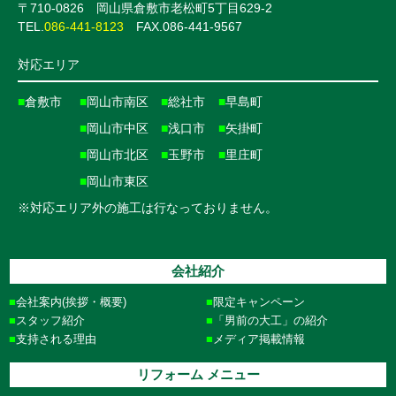
〒710-0826 岡山県倉敷市老松町5丁目629-2
TEL.
086-441-8123
FAX.086-441-9567
対応エリア
■
倉敷市
■
岡山市南区
■
総社市
■
早島町
■
岡山市中区
■
浅口市
■
矢掛町
■
岡山市北区
■
玉野市
■
里庄町
■
岡山市東区
※対応エリア外の施工は行なっておりません。
会社紹介
会社案内(挨拶・概要)
限定キャンペーン
スタッフ紹介
「男前の大工」の紹介
支持される理由
メディア掲載情報
リフォーム メニュー