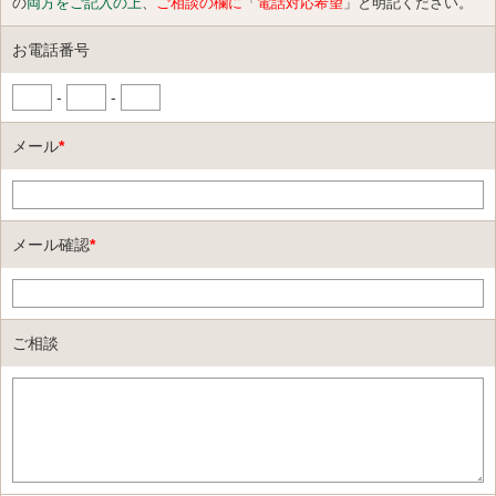
の
両方をご記入の上
、
ご相談の欄に
「
電話対応希望
」と明記ください。
お電話番号
-
-
メール
*
メール確認
*
ご相談