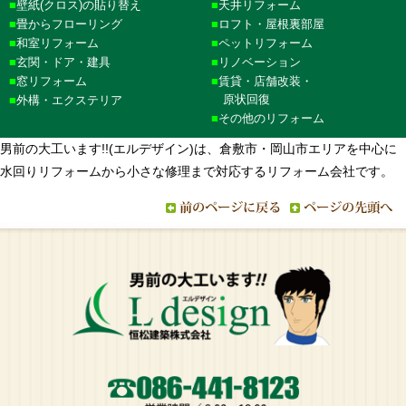
壁紙(クロス)の貼り替え
天井リフォーム
畳からフローリング
ロフト・屋根裏部屋
和室リフォーム
ペットリフォーム
玄関・ドア・建具
リノベーション
窓リフォーム
賃貸・店舗改装・
原状回復
外構・エクステリア
その他のリフォーム
男前の大工います!!(エルデザイン)は、倉敷市・岡山市エリアを中心に
水回りリフォームから小さな修理まで対応するリフォーム会社です。