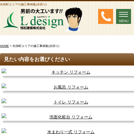
矢掛町エリアの施工事例集(水回り)
MENU
MENU
HOME
> 矢掛町エリアの施工事例集(水回り)
見たい内容をお選びください