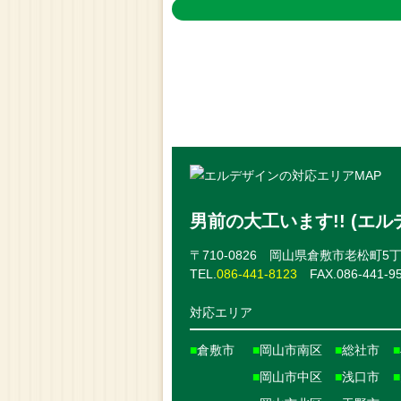
男前の大工います!! (エル
〒710-0826 岡山県倉敷市老松町5丁目
TEL.
086-441-8123
FAX.086-441-9
対応エリア
■
倉敷市
■
岡山市南区
■
総社市
■
■
岡山市中区
■
浅口市
■