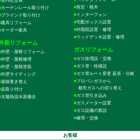
剪定・植木
カーテンレール取り付け
インターフォン
ブラインド取り付け
宅配ボックス設置
建具リフォーム
外階段設置・修理
オーダー家具
ウッドデッキ設置・修理
外装リフォーム
ガスリフォーム
外壁・屋根リフォーム
ガス栓増設・交換
外壁・屋根修理
ガス管・栓移設
外壁・屋根塗装
ガス管ルート変更 延長・分岐
外壁サイディング
プロパンガスから
屋根葺き替え
都市ガスへの切り替え
庇取り付け
ガス管引き込み
太陽熱温水器撤去
ガスメーター設置
ガス設備の新設
修理・交換
お客様