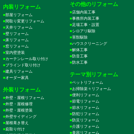
その他のリフォーム
内装リフォーム
店舗内装工事
部屋リフォーム
事務所内装工事
間取り変更リフォーム
足場工事・設置
天井リフォーム
シロアリ駆除
壁リフォーム
害獣駆除
床リフォーム
ハウスクリーニング
窓リフォーム
解体工事
室内壁塗装
防音工事
カーテンレール取り付け
防水工事
ブラインド取り付け
建具リフォーム
テーマ別リフォーム
オーダー家具
ペットリフォーム
お掃除楽々リフォーム
外装リフォーム
便利リフォーム
外壁・屋根リフォーム
節電リフォーム
外壁・屋根修理
節水リフォーム
外壁・屋根塗装
防犯リフォーム
外壁サイディング
防災リフォーム
屋根葺き替え
介護リフォーム
庇取り付け
美容リフォーム