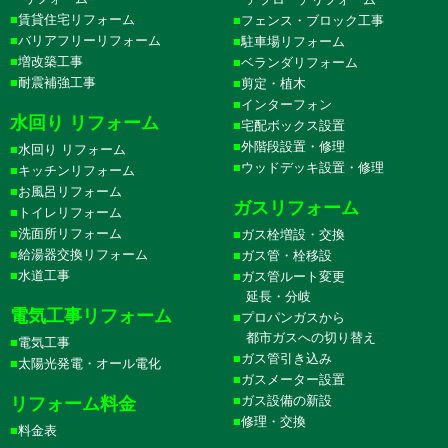
賃貸住宅リフォーム
フェンス・ブロック工事
バリアフリーリフォーム
駐車場リフォーム
増改築工事
ベランダリフォーム
耐震補強工事
剪定・植木
インターフォン
水回り リフォーム
宅配ボックス設置
外階段設置・修理
水回り リフォーム
ウッドデッキ設置・修理
キッチンリフォーム
お風呂リフォーム
ガスリフォーム
トイレリフォーム
洗面所リフォーム
ガス栓増設・交換
給湯器交換リフォーム
ガス管・栓移設
水道工事
ガス管ルート変更
延長・分岐
電気工事リフォーム
プロパンガスから
都市ガスへの切り替え
電気工事
ガス管引き込み
太陽光発電・オール電化
ガスメーター設置
ガス設備の新設
リフォーム料金
修理・交換
料金表